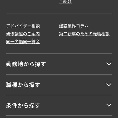
ご紹介
アドバイザー相談
建設業界コラム
研修講座のご案内
第二新卒のための転職相談
同一労働同一賃金
勤務地から探す
職種から探す
北海道地方
北海道
条件から探す
建築
東北地方
建築施工管理
建築設計・積算
建築施工図
建築CADオペレーター