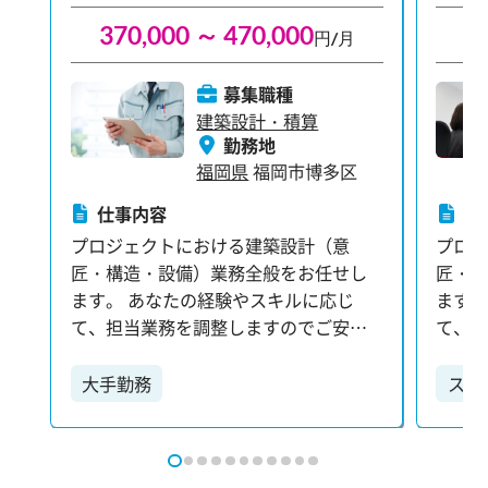
れまでの経験を活かして、新たな挑戦
れま
370,000 ～ 470,000
3
円/月
を始めませんか？
を始
募集職種
建築設計・積算
勤務地
福岡県
福岡市博多区
仕事内容
仕
プロジェクトにおける建築設計（意
プロ
匠・構造・設備）業務全般をお任せし
匠・
ます。 あなたの経験やスキルに応じ
ます。
て、担当業務を調整しますのでご安心
て、
ください。 【具体的な業務内容】 ・各
ください。 【具体的
種設計プランの検討：お客様や関係部
種設
大手勤務
スキ
署と連携し、最適な設計プランを練り
署と
上げます。 ・打ち合わせ：プロジェク
上げま
ト関係者と密に連携を取り、情報共有
ト関