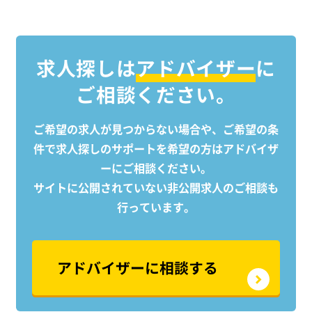
や調整を行います。 ・各種申請書類の
や調整
作成：許認可を得るための書類作成も
作成
担当いただきます。 ・竣工図の作成：
担当い
建物完成後の最終図面を作成します。
建物
求人探しは
アドバイザー
に
・図面作成、チェック、設計管理：業
・図
ご相談ください。
務の中心として、これらの工程を正確
務の
に進めていただきます。 【歓迎する経
に進めて
験】 特に以下の業務経験をお持ちの方
験】 
ご希望の求人が見つからない場合や、ご希望の条
は、さらに優遇いたします。 ・建築の
は、さ
件で求人探しのサポートを
希望の方はアドバイザ
設計業務やサポート業務 ・3Dコンテン
設計業
ーにご相談ください。
ツ、モデリング業務 ・ファミリの作成
ツ、モ
サイトに公開されていない非公開求人のご相談も
あなたの能力を最大限に活かせるよ
あな
行っています。
う、業務内容は柔軟に対応します。 こ
う、業
れまでの経験を活かして、新たな挑戦
れま
を始めませんか？
を始
アドバイザーに相談する