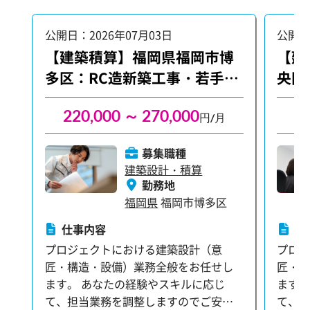
公開日：2026年07月03日
公開日
【建築積算】福岡県福岡市博
【建
多区：RC造新築工事・若手活
央区
躍
220,000 ～ 270,000
3
円/月
募集職種
建築設計・積算
勤務地
福岡県
福岡市博多区
仕事内容
仕
プロジェクトにおける建築設計（意
プロ
匠・構造・設備）業務全般をお任せし
匠・
ます。 あなたの経験やスキルに応じ
ます。
て、担当業務を調整しますのでご安心
て、