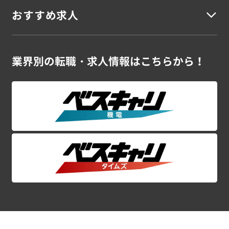
建築安全担当
建築事務
青森県
岩手県
宮城県
秋田県
山形県
福島県
おすすめ求人
未経験OK
若手活躍
資格を活かす
資格不問
スキルUP
シニア
女性活躍
高収入
車通勤
駅チカ
寮完備
残業なし
残業少なめ
残業多め
土日休み
UIターン
語学を活かす
外国籍活躍
海外勤務
土木
関東地方
ブランクOK
新卒案件
大型案件
大手勤務
大量募集
在宅勤務可
スーパーゼネコン・大手ゼネコンの案件特集！
業界別の
転職・求人情報はこちらから！
土木施工管理
土木設計・積算
土木施工図
土木CADオペレーター
茨城県
栃木県
群馬県
埼玉県
千葉県
東京都
神奈川県
プラントエンジニアの案件特集！
シニアのお仕事特集！
土木安全担当
土木事務
CADオペレーター 案件特集！
初めて大歓迎！未経験OKの案件特集！
甲信越地方
関東ｘ施工管理の高収入案件特集！
電気
新潟県
山梨県
長野県
電気施工管理
電気設計・積算
電気施工図
電気CADオペレーター
電気安全担当
電気事務
東海・北陸地方
空調衛生
富山県
石川県
福井県
岐阜県
静岡県
愛知県
三重県
空調衛生設備施工管理
空調衛生設備設計・積算
関西地方
空調衛生設備施工図
空調衛生設備CADオペレーター
空調衛生設備安全担当
空調衛生設備事務
滋賀県
京都府
大阪府
兵庫県
奈良県
和歌山県