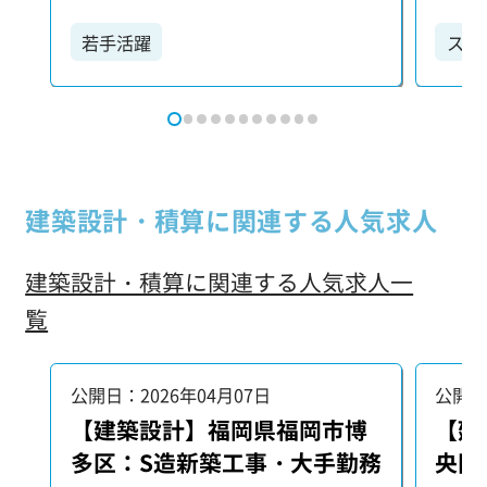
ください。 【具体的な業務内容】 ・各
ください。 【具体的
種設計プランの検討：お客様や関係部
種設
若手活躍
スキ
署と連携し、最適な設計プランを練り
署と
上げます。 ・打ち合わせ：プロジェク
上げま
ト関係者と密に連携を取り、情報共有
ト関
や調整を行います。 ・各種申請書類の
や調整
作成：許認可を得るための書類作成も
作成
担当いただきます。 ・竣工図の作成：
担当い
建築設計・積算に関連する人気求人
建物完成後の最終図面を作成します。
建物
・図面作成、チェック、設計管理：業
・図
建築設計・積算に関連する人気求人一
務の中心として、これらの工程を正確
務の
に進めていただきます。 【歓迎する経
に進めて
覧
験】 特に以下の業務経験をお持ちの方
験】 
は、さらに優遇いたします。 ・建築の
は、さ
設計業務やサポート業務 ・3Dコンテン
設計業
公開日：2026年04月07日
公開日
ツ、モデリング業務 ・ファミリの作成
ツ、モ
【建築設計】福岡県福岡市博
【建
あなたの能力を最大限に活かせるよ
あな
多区：S造新築工事・大手勤務
央区
う、業務内容は柔軟に対応します。 こ
う、業