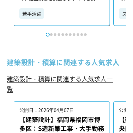
ください。 【具体的な業務内容】 ・各
ください。 【具体的
種設計プランの検討：お客様や関係部
種設
若手活躍
スキ
署と連携し、最適な設計プランを練り
署と
上げます。 ・打ち合わせ：プロジェク
上げま
ト関係者と密に連携を取り、情報共有
ト関
や調整を行います。 ・各種申請書類の
や調整
作成：許認可を得るための書類作成も
作成
担当いただきます。 ・竣工図の作成：
担当い
建築設計・積算に関連する人気求人
建物完成後の最終図面を作成します。
建物
・図面作成、チェック、設計管理：業
・図
建築設計・積算に関連する人気求人一
務の中心として、これらの工程を正確
務の
に進めていただきます。 【歓迎する経
に進めて
覧
験】 特に以下の業務経験をお持ちの方
験】 
は、さらに優遇いたします。 ・建築の
は、さ
設計業務やサポート業務 ・3Dコンテン
設計業
公開日：2026年04月07日
公開日
ツ、モデリング業務 ・ファミリの作成
ツ、モ
【建築設計】福岡県福岡市博
【建
あなたの能力を最大限に活かせるよ
あな
多区：S造新築工事・大手勤務
央区
う、業務内容は柔軟に対応します。 こ
う、業