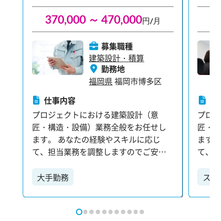
れまでの経験を活かして、新たな挑戦
れま
370,000 ～ 470,000
3
円/月
を始めませんか？
を始
募集職種
建築設計・積算
勤務地
福岡県
福岡市博多区
仕事内容
仕
プロジェクトにおける建築設計（意
プロ
匠・構造・設備）業務全般をお任せし
匠・
ます。 あなたの経験やスキルに応じ
ます。
て、担当業務を調整しますのでご安心
て、
ください。 【具体的な業務内容】 ・各
ください。 【具体的
種設計プランの検討：お客様や関係部
種設
大手勤務
スキ
署と連携し、最適な設計プランを練り
署と
上げます。 ・打ち合わせ：プロジェク
上げま
ト関係者と密に連携を取り、情報共有
ト関