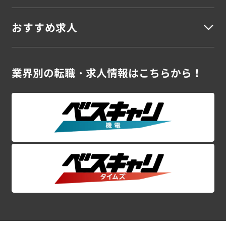
建築施工管理
建築設計・積算
建築施工図
建築CADオペレーター
建築安全担当
建築事務
青森県
岩手県
宮城県
秋田県
山形県
福島県
おすすめ求人
未経験OK
若手活躍
資格を活かす
資格不問
スキルUP
シニア
女性活躍
高収入
車通勤
駅チカ
寮完備
残業なし
残業少なめ
残業多め
土日休み
UIターン
語学を活かす
外国籍活躍
海外勤務
土木
関東地方
ブランクOK
新卒案件
大型案件
大手勤務
大量募集
在宅勤務可
スーパーゼネコン・大手ゼネコンの案件特集！
業界別の
転職・求人情報はこちらから！
土木施工管理
土木設計・積算
土木施工図
土木CADオペレーター
茨城県
栃木県
群馬県
埼玉県
千葉県
東京都
神奈川県
プラントエンジニアの案件特集！
シニアのお仕事特集！
土木安全担当
土木事務
CADオペレーター 案件特集！
初めて大歓迎！未経験OKの案件特集！
甲信越地方
関東ｘ施工管理の高収入案件特集！
電気
新潟県
山梨県
長野県
電気施工管理
電気設計・積算
電気施工図
電気CADオペレーター
電気安全担当
電気事務
東海・北陸地方
空調衛生
富山県
石川県
福井県
岐阜県
静岡県
愛知県
三重県
空調衛生設備施工管理
空調衛生設備設計・積算
関西地方
空調衛生設備施工図
空調衛生設備CADオペレーター