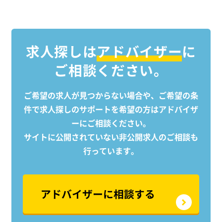
や調整を行います。 ・各種申請書類の
や調整
作成：許認可を得るための書類作成も
作成
担当いただきます。 ・竣工図の作成：
担当い
建物完成後の最終図面を作成します。
建物
求人探しは
アドバイザー
に
・図面作成、チェック、設計管理：業
・図
ご相談ください。
務の中心として、これらの工程を正確
務の
に進めていただきます。 【歓迎する経
に進めて
験】 特に以下の業務経験をお持ちの方
験】 
ご希望の求人が見つからない場合や、ご希望の条
は、さらに優遇いたします。 ・建築の
は、さ
件で求人探しのサポートを
希望の方はアドバイザ
設計業務やサポート業務 ・3Dコンテン
設計業
ーにご相談ください。
ツ、モデリング業務 ・ファミリの作成
ツ、モ
サイトに公開されていない非公開求人のご相談も
あなたの能力を最大限に活かせるよ
あな
行っています。
う、業務内容は柔軟に対応します。 こ
う、業
れまでの経験を活かして、新たな挑戦
れま
を始めませんか？
を始
アドバイザーに相談する