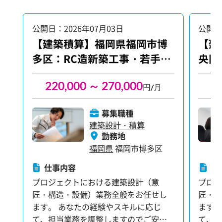
公開日：2026年07月03日
公開日
【建築積算】福岡県福岡市博
【建
多区：RC造新築工事・若手活
央区
躍
220,000 ～ 270,000
3
円/月
募集職種
建築設計・積算
勤務地
福岡県
福岡市博多区
仕事内容
仕
プロジェクトにおける建築設計（意
プロ
匠・構造・設備）業務全般をお任せし
匠・
ます。 あなたの経験やスキルに応じ
ます。
て、担当業務を調整しますのでご安心
て、