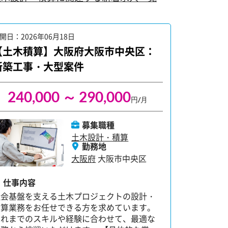
開日：2026年06月18日
公開日：202
【土木積算】大阪府大阪市中央区：
【土木設
新築工事・大型案件
業少なめ
240,000 ～ 290,000
280
円/月
募集職種
土木設計・積算
勤務地
大阪府
大阪市中央区
仕事内容
仕事内容
造成、道路
社会基盤を支える土木プロジェクトの設計・
造物の設計
積算業務をお任せできる方を求めています。
するやりが
これまでのスキルや経験に合わせて、最適な