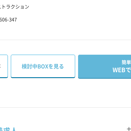
ストラクション
06-347
簡単
存
検討中BOXを見る
WEB
着求人