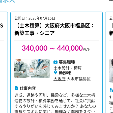
公開日：2026年07月15日
公
S
【土木積算】大阪府大阪市福島区：
新築工事・シニア
340,000 ～ 440,000
円/月
募集職種
土木設計・積算
勤務地
大阪府
大阪市福島区
仕事内容
造成、道路や河川、橋梁など、多様な土木構
造物の設計・積算業務を通じて、社会に貢献
するやりがいを感じてみませんか？ あなたの
経験やスキルに応じ、無理なく業務をスター