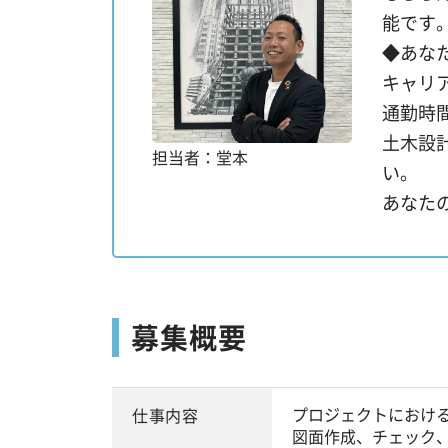
能です
◆あな
キャリ
通勤時
土木設
担当者：堂本
い。
あなた
募集概要
プロジェクトにおけ
仕事内容
図面作成、チェック