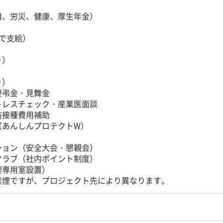
用、労災、健康、厚生年金）
で支給）
り）
）
り）
慶弔金・見舞金
トレスチェック・産業医面談
防接種費用補助
（あんしんプロテクトW）
ション（安全大会・懇親会）
クラブ（社内ポイント制度）
煙専用室設置）
禁煙ですが、プロジェクト先により異なります。