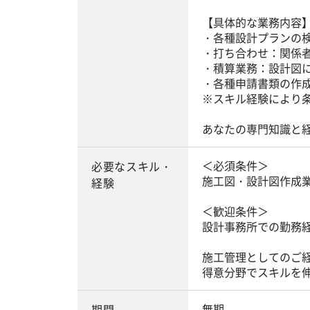
【具体的な業務内容
・各種設計プランの
・打ち合わせ：関係
・積算業務：設計図
・各種申請書類の作
※スキル経験により
あなたの専門知識と
＜必須条件＞
必要なスキル・
施工図・設計図作成
経験
＜歓迎条件＞
設計事務所での勤務
施工管理としてのご
得意分野でスキルを
無期
期間