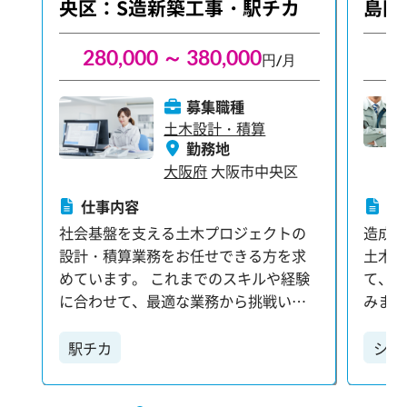
央区：S造新築工事・駅チカ
島区
280,000 ～ 380,000
3
円/月
募集職種
土木設計・積算
勤務地
大阪府
大阪市中央区
仕事内容
仕
社会基盤を支える土木プロジェクトの
造成
設計・積算業務をお任せできる方を求
土木
めています。 これまでのスキルや経験
て、
に合わせて、最適な業務から挑戦いた
みませ
だけます。 【具体的な業務内容はこち
応じ
ら】 ・設計プランの検討と最適化 ・関
ようサポー
駅チカ
シニ
係者との打ち合わせ ・詳細な積算業務
内容】
大手
・各種申請書類の作成 あなたの能力の
せ（社