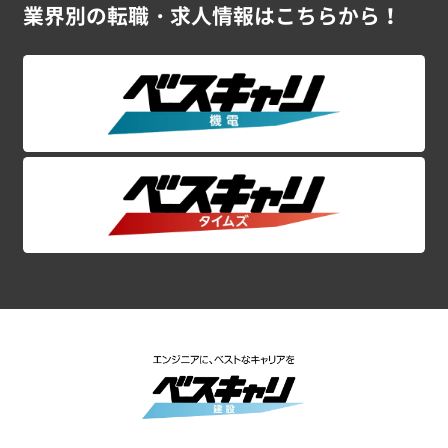
スーパーゼネコン・大手ゼネコンの案件特集！
業界別の
転職・求人情報はこちらから！
土木施工管理
土木設計・積算
土木施工図
土木CADオペレーター
茨城県
栃木県
群馬県
埼玉県
千葉県
東京都
神奈川県
プラントエンジニアの案件特集！
シニアのお仕事特集！
土木安全担当
土木事務
CADオペレーター 案件特集！
初めて大歓迎！未経験OKの案件特集！
甲信越地方
関東ｘ施工管理の高収入案件特集！
電気
新潟県
山梨県
長野県
電気施工管理
電気設計・積算
電気施工図
電気CADオペレーター
電気安全担当
電気事務
東海・北陸地方
空調衛生
富山県
石川県
福井県
岐阜県
静岡県
愛知県
三重県
空調衛生設備施工管理
空調衛生設備設計・積算
関西地方
空調衛生設備施工図
空調衛生設備CADオペレーター
空調衛生設備安全担当
空調衛生設備事務
滋賀県
京都府
大阪府
兵庫県
奈良県
和歌山県
プラント
中国・四国地方
プラント施工管理
プラント設計・積算
プラント施工図
鳥取県
島根県
岡山県
広島県
山口県
徳島県
香川県
愛媛県
高知県