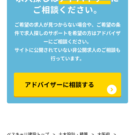
ご相談ください。
たの専門知識と経験を活かし、人々の
業務（
暮らしを豊かにする社会インフラ整備
的には
に貢献しませんか？
り、
ご希望の求人が見つからない場合や、ご希望の条
たり
件で求人探しのサポートを
希望の方はアドバイザ
いポ
ーにご相談ください。
サイトに公開されていない非公開求人のご相談も
行っています。
アドバイザーに相談する
ベスキャリ建設トップ
土木設計・積算
大阪府