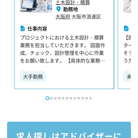
土木設計・積算
勤務地
大阪府
大阪市浪速区
仕事内容
仕
プロジェクトにおける土木設計・積算
【設
業務を担当していただきます。 図面作
タート
成、チェック、設計管理を中心に作業
そう
をお願い致します。 【具体的な業務内
う方
容】 ・各種設計プランの検討：プロジ
まず
ェクトの目的や環境に合わせ、最適な
少し
大手勤務
未経
設計プランを立案します。 ・打ち合わ
つけ
せ：関係者との密な連携を通じて、プ
【お任
ロジェクトを円滑に進めます。 ・積算
チェ
業務：設計図に基づき、工事に必要な
示のも
資材や工費を正確に算出します。 ・各
データ
種申請書類の作成：許認可を得るため
クセル
の書類作成も担当します。 ※スキル経
見積書
求人探しは
アドバイザー
に
験により条件等決定致します。 あな
やファ