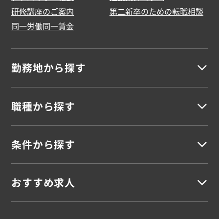
研修講座のご案内
第二新卒のための転職相談
同一労働同一賃金
勤務地から探す
職種から探す
北海道地方
北海道
条件から探す
建築
東北地方
建築施工管理
建築設計・積算
建築施工図
建築CADオペレーター
建築安全担当
建築事務
青森県
岩手県
宮城県
秋田県
山形県
福島県
おすすめ求人
未経験OK
若手活躍
資格を活かす
資格不問
スキルUP
シニア
女性活躍
高収入
車通勤
駅チカ
寮完備
残業なし
残業少なめ
残業多め
土日休み
UIターン
語学を活かす
外国籍活躍
海外勤務
土木
関東地方
ブランクOK
新卒案件
大型案件
大手勤務
大量募集
在宅勤務可