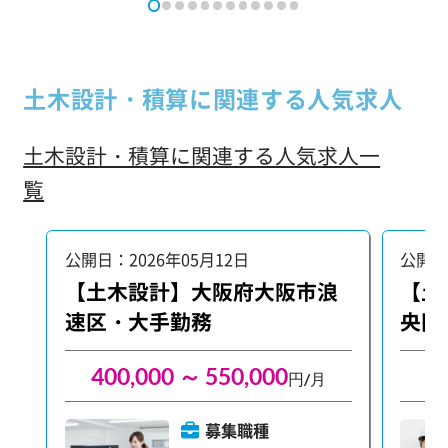
範囲で業務をお願いします。まずはご
・各種申
応募お待ちしております。
で、
の発
お待
土木設計・積算に関連する人気求人
土木設計・積算に関連する人気求人一
覧
公開日：2026年05月12日
公開日
【土木設計】大阪府大阪市浪
【土
速区・大手勤務
央区
400,000 ～ 550,000
3
円/月
募集職種