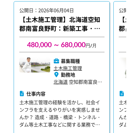
ごとがあればすぐに相談できる環境を
ごと
公開日：2026年06月04日
公開日
整え、安心して業務に集中できるよう
整え
【土木施工管理】北海道空知
【土
フォローしています。
フォ
郡南富良野町：新築工事・大
郡占
型案件
480,000 ～ 680,000
4
円/月
募集職種
土木施工管理
勤務地
北海道
空知郡南富良野
町
仕事内容
仕
土木施工管理の経験を活かし、社会イ
土木
ンフラを支えるやりがいを実感しませ
ンフ
んか？ 造成・道路・橋梁・トンネル・
んか？
ダム等土木工事などに関する業務で
ダム
す。 あなたのご経験やスキルに合わせ
す。 