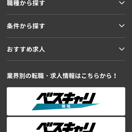
職種から探す
北海道地方
北海道
条件から探す
建築
東北地方
建築施工管理
建築設計・積算
建築施工図
建築CADオペレーター
建築安全担当
建築事務
青森県
岩手県
宮城県
秋田県
山形県
福島県
おすすめ求人
未経験OK
若手活躍
資格を活かす
資格不問
スキルUP
シニア
女性活躍
高収入
車通勤
駅チカ
寮完備
残業なし
残業少なめ
残業多め
土日休み
UIターン
語学を活かす
外国籍活躍
海外勤務
土木
関東地方
ブランクOK
新卒案件
大型案件
大手勤務
大量募集
在宅勤務可
スーパーゼネコン・大手ゼネコンの案件特集！
業界別の
転職・求人情報はこちらから！
土木施工管理
土木設計・積算
土木施工図
土木CADオペレーター
茨城県
栃木県
群馬県
埼玉県
千葉県
東京都
神奈川県
プラントエンジニアの案件特集！
シニアのお仕事特集！
土木安全担当
土木事務
CADオペレーター 案件特集！
初めて大歓迎！未経験OKの案件特集！
甲信越地方
関東ｘ施工管理の高収入案件特集！
電気
新潟県
山梨県
長野県
電気施工管理
電気設計・積算
電気施工図
電気CADオペレーター
電気安全担当
電気事務
東海・北陸地方