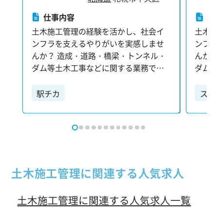
仕事内容
仕
土木施工管理の経験を活かし、社会イ
土木
ンフラを支えるやりがいを実感しませ
ンフ
んか？ 造成・道路・橋梁・トンネル・
んか？
ダム等土木工事などに関する業務で
ダム
す。 あなたのご経験やスキルに合わせ
す。 
た業務をお任せします。 【具体的に
た業務を
駅チカ
スキ
は…】 ・工程・安全・品質・原価の各
は…】
大手
種管理を含む現場全体のマネジメント
種管
・測量や出来形管理など、施工に伴う
・測
技術業務全般 ・各施工業者との打ち合
技術業
わせや調整業務 ・施工中の写真撮影お
わせや
よび整理・管理 ・施工計画書や報告書
よび整
土木施工管理に関連する人気求人
など、各種書類の作成 【配属後も安心
など、各種
のサポート体制】 配属後も専任の担当
のサポ
土木施工管理に関連する人気求人一覧
者が定期的に現場を訪問し、業務上の
者が
トラブルや課題がないかを確認。 困り
トラブ