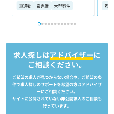
た業務をお任せします。 【具体的に
た業務を
車通勤
寮完備
大型案件
資格
は…】 ・工程・安全・品質・原価の各
は…】
大手勤務
種管理を含む現場全体のマネジメント
種管
・測量や出来形管理など、施工に伴う
・測
技術業務全般 ・各施工業者との打ち合
技術業
わせや調整業務 ・施工中の写真撮影お
わせや
よび整理・管理 ・施工計画書や報告書
よび整
など、各種書類の作成 【配属後も安心
など、各種
求人探しは
アドバイザー
に
のサポート体制】 配属後も専任の担当
のサポ
ご相談ください。
者が定期的に現場を訪問し、業務上の
者が
トラブルや課題がないかを確認。 困り
トラブ
ごとがあればすぐに相談できる環境を
ごと
ご希望の求人が見つからない場合や、ご希望の条
整え、安心して業務に集中できるよう
整え
件で求人探しのサポートを
希望の方はアドバイザ
フォローしています。
フォ
ーにご相談ください。
サイトに公開されていない非公開求人のご相談も
行っています。