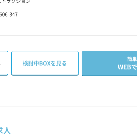
ストラクション
06-347
簡単
存
検討中BOXを見る
WEB
求人