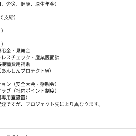
用、労災、健康、厚生年金）
で支給）
り）
）
り）
慶弔金・見舞金
トレスチェック・産業医面談
防接種費用補助
（あんしんプロテクトW）
ション（安全大会・懇親会）
クラブ（社内ポイント制度）
煙専用室設置）
禁煙ですが、プロジェクト先により異なります。