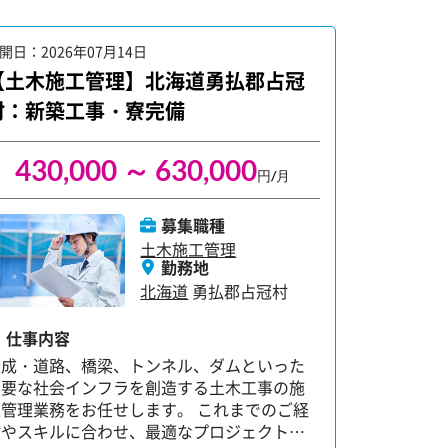
開日：2026年07月14日
公開日：202
【土木施工管理】北海道勇払郡占冠
【土木施
村：新築工事・寮完備
村・若手
430,000 ～ 630,000
円/月
募集職種
土木施工管理
勤務地
北海道
勇払郡占冠村
仕事内容
仕事内容
未経験から
造成・道路、橋梁、トンネル、ダムといった
事務で叶え
重要な社会インフラを創造する土木工事の施
知識がない
工管理業務をお任せします。 これまでのご経
い」「安定
験やスキルに合わせ、最適なプロジェクトか