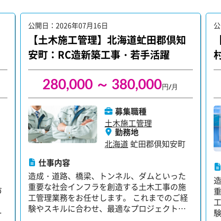
公開日：2026年07月16日
公
【土木施工管理】北海道虻田郡倶知
安町：RC造新築工事・若手活躍
280,000 ～ 380,000
円/月
募集職種
土木施工管理
勤務地
北海道
虻田郡倶知安町
仕事内容
造成・道路、橋梁、トンネル、ダムといった
重要な社会インフラを創造する土木工事の施
づ
工管理業務をお任せします。 これまでのご経
験やスキルに合わせ、最適なプロジェクトか
設
ら担当いただけます。 【具体的には…】 ・現