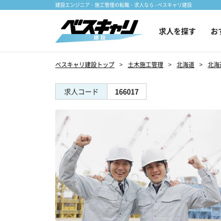
建設エンジニア・施工管理の転職・求人なら - ベスキャリ建設
求人を探す
お
ベスキャリ建設トップ
土木施工管理
北海道
北海
求人コード
166017