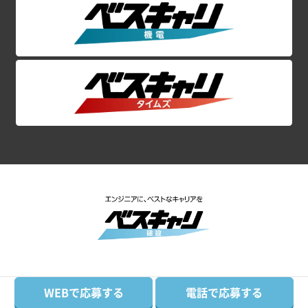
初めて大歓迎！未経験OKの案件特集！
甲信越地方
関東ｘ施工管理の高収入案件特集！
電気
新潟県
山梨県
長野県
電気施工管理
電気設計・積算
電気施工図
電気CADオペレーター
電気安全担当
電気事務
東海・北陸地方
空調衛生
富山県
石川県
福井県
岐阜県
静岡県
愛知県
三重県
空調衛生設備施工管理
空調衛生設備設計・積算
関西地方
空調衛生設備施工図
空調衛生設備CADオペレーター
空調衛生設備安全担当
空調衛生設備事務
滋賀県
京都府
大阪府
兵庫県
奈良県
和歌山県
プラント
中国・四国地方
プラント施工管理
プラント設計・積算
プラント施工図
鳥取県
島根県
岡山県
広島県
山口県
徳島県
香川県
愛媛県
高知県
プラントCADオペレーター
プラント安全担当
プラント事務
Copyright© COPRO CONSTRUCTION. Co., Ltd.
九州・沖縄地方
WEBで応募する
電話で応募する
All right reserved.