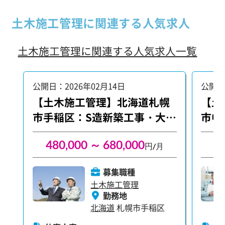
資料作成 【歓迎する資格】 1級、2級土
資料作成 【歓迎する資格】 
木施工管理技士の資格取得者は給料ア
木施
土木施工管理に関連する人気求人
ップも狙えます！
ップ
土木施工管理に関連する人気求人一覧
公開日：2026年02月14日
公開日
【土木施工管理】北海道札幌
【土
市手稲区：S造新築工事・大手
市中
勤務
480,000 ～ 680,000
4
円/月
募集職種
土木施工管理
勤務地
北海道
札幌市手稲区