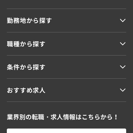
勤務地から探す
職種から探す
北海道地方
北海道
条件から探す
建築
東北地方
建築施工管理
建築設計・積算
建築施工図
建築CADオペレーター
建築安全担当
建築事務
青森県
岩手県
宮城県
秋田県
山形県
福島県
おすすめ求人
未経験OK
若手活躍
資格を活かす
資格不問
スキルUP
シニア
女性活躍
高収入
車通勤
駅チカ
寮完備
残業なし
残業少なめ
残業多め
土日休み
UIターン
語学を活かす
外国籍活躍
海外勤務
土木
関東地方
ブランクOK
新卒案件
大型案件
大手勤務
大量募集
在宅勤務可
スーパーゼネコン・大手ゼネコンの案件特集！
業界別の
転職・求人情報はこちらから！
土木施工管理
土木設計・積算
土木施工図
土木CADオペレーター
茨城県
栃木県
群馬県
埼玉県
千葉県
東京都
神奈川県
プラントエンジニアの案件特集！
シニアのお仕事特集！
土木安全担当
土木事務
CADオペレーター 案件特集！