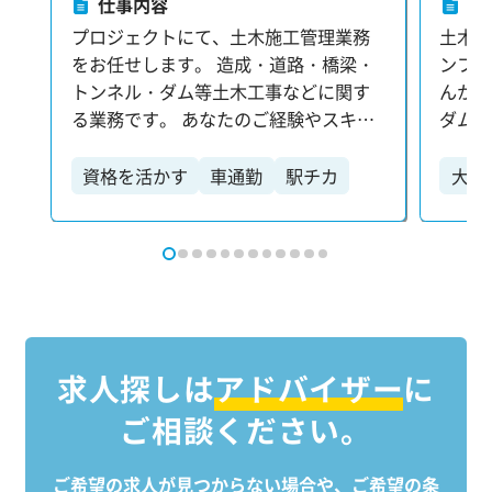
仕事内容
仕
プロジェクトにて、土木施工管理業務
土木
をお任せします。 造成・道路・橋梁・
ンフ
トンネル・ダム等土木工事などに関す
んか？
る業務です。 あなたのご経験やスキル
ダム
に合わせた業務をお任せします。 【具
す。 
体的には…】 ・進捗管理（工程・原
た業務を
資格を活かす
車通勤
駅チカ
大手
価・安全・品質） ・クライアントとの
は…】
残業少なめ
ブランクOK
打合せ ・施工図面の作成・チェック・
種管
大手勤務
修正 ・人員・資材の手配 ・工程表の作
・測
成 ・測量業務 ・Word・Excelを用いた
技術業
資料作成 【歓迎する資格】 1級、2級土
わせや
木施工管理技士の資格取得者は給料ア
よび整
ップも狙えます！
など、各種
求人探しは
アドバイザー
に
のサポ
ご相談ください。
者が
トラブ
ごと
ご希望の求人が見つからない場合や、ご希望の条