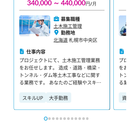
340,000 ～ 440,000
3
円/月
募集職種
土木施工管理
勤務地
北海道
札幌市中央区
仕事内容
仕
プロジェクトにて、土木施工管理業務
プロ
をお任せします。 造成・道路・橋梁・
をお任
トンネル・ダム等土木工事などに関す
トン
る業務です。 あなたのご経験やスキル
る業務
に合わせた業務をお任せします。 【具
に合わ
体的には…】 ・進捗管理（工程・原
体的に
スキルUP
大手勤務
資格
価・安全・品質） ・クライアントとの
価・安
大型
打合せ ・施工図面の作成・チェック・
打合せ
修正 ・人員・資材の手配 ・工程表の作
修正 
成 ・測量業務 ・Word・Excelを用いた
成 ・