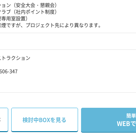
ション（安全大会・懇親会）
クラブ（社内ポイント制度）
煙専用室設置）
禁煙ですが、プロジェクト先により異なります。
ストラクション
06-347
簡単
存
検討中BOXを見る
WEB