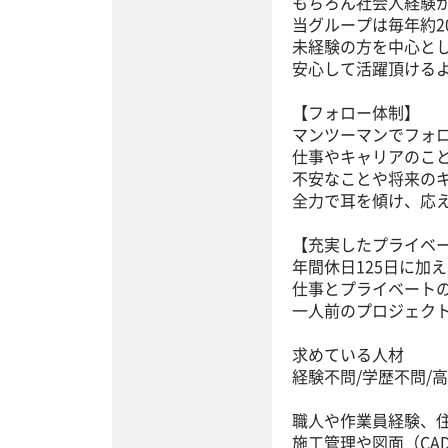
もちろん社会人経験
当グループは毎年約2
未経験の方を中心と
安心して活躍頂ける
【フォロー体制】
マンツーマンでフォ
仕事やキャリアのこ
不安なことや将来の
全力で耳を傾け、応
【充実したプライベ
年間休日125日に加え
仕事とプライベート
一人前のプロジェクト
求めている人材
経験不問/学歴不問/高
職人や作業員経験、
施工管理や図面（CA