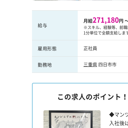
271,180
月給
円 
給与
※スキル、経験等、前職
1分単位で全額支給しま
正社員
雇用形態
三重県
四日市市
勤務地
この求人のポイント
◆マン
入社後