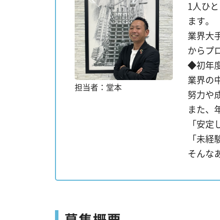
1人ひ
ます。
業界大
からプ
◆初年
業界の
担当者：堂本
努力や
また、
「安定
「未経
そんな
募集概要