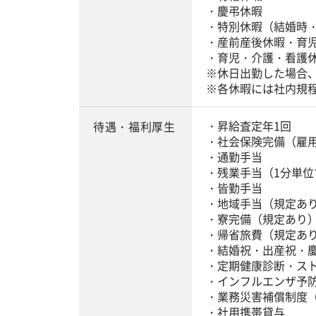
・慶弔休暇
・特別休暇（結婚時
・産前産後休暇・育
・育児・介護・看護
※休日出勤した場合
※各休暇には社内規
・昇給査定年1回
待遇・福利厚生
・社会保険完備（雇
・通勤手当
・残業手当（1分単位
・皆勤手当
・地域手当（規定あ
・寮完備（規定あり
・帰省旅費（規定あ
・結婚祝・出産祝・
・定期健康診断・ス
・インフルエンザ予
・業務災害補償制度
・社用携帯貸与