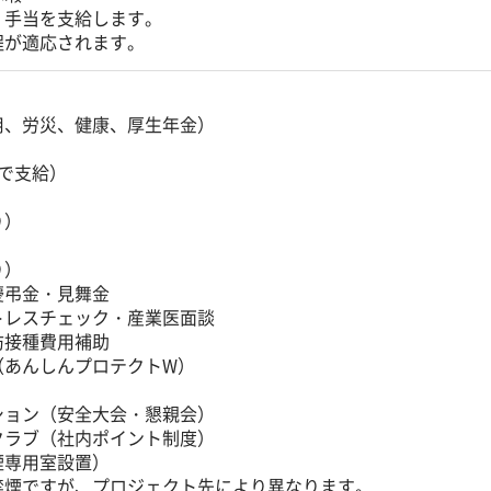
、手当を支給します。
程が適応されます。
用、労災、健康、厚生年金）
で支給）
り）
）
り）
慶弔金・見舞金
トレスチェック・産業医面談
防接種費用補助
（あんしんプロテクトW）
ション（安全大会・懇親会）
クラブ（社内ポイント制度）
煙専用室設置）
禁煙ですが、プロジェクト先により異なります。