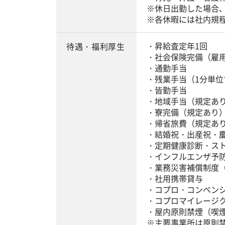
※休日出勤した場合
※各休暇には社内規
・昇給査定年1回
待遇・福利厚生
・社会保険完備（雇
・通勤手当
・残業手当（1分単位
・皆勤手当
・地域手当（規定あ
・寮完備（規定あり
・帰省旅費（規定あ
・結婚祝・出産祝・
・定期健康診断・ス
・インフルエンザ予
・業務災害補償制度
・社用携帯貸与
・コプロ・コンベン
・コプロマイレージ
・屋内原則禁煙（喫
※主要事業所は原則