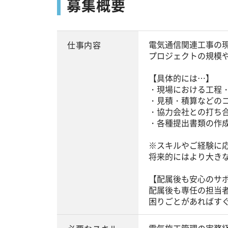
募集概要
電気通信関連工事の
仕事内容
プロジェクトの規模
【具体的には…】
・現場における工程
・見積・積算などの
・協力会社との打ち
・各種提出書類の作
※スキルやご経験に
将来的にはより大き
【配属後も安心のサ
配属後も専任の担当
困りごとがあればす