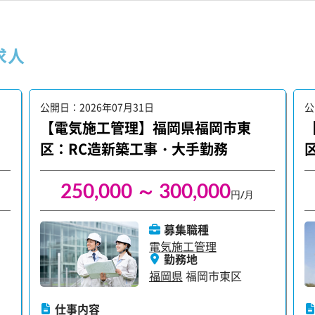
求人
公開日：2026年07月31日
公
【電気施工管理】福岡県福岡市東
区：RC造新築工事・大手勤務
250,000 ～ 300,000
円/月
募集職種
電気施工管理
勤務地
福岡県
福岡市東区
仕事内容