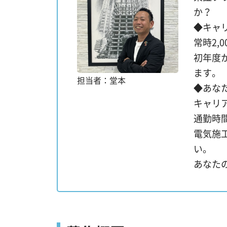
か？
◆キャ
常時2
初年度
ます。
担当者：堂本
◆あな
キャリ
通勤時
電気施
い。
あなた