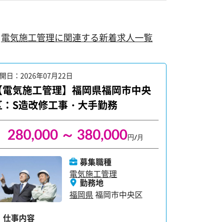
電気施工管理に関連する新着求人一覧
開日：2026年07月22日
公開日：202
【電気施工管理】福岡県福岡市中央
【電気施
区：S造改修工事・大手勤務
区：新築
280,000 ～ 380,000
220
円/月
募集職種
電気施工管理
勤務地
福岡県
福岡市中央区
仕事内容
仕事内容