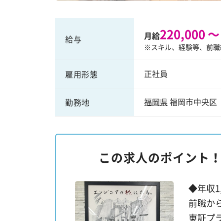
220,000 ～
月給
給与
※スキル、経験等、前職
正社員
雇用形態
福岡県
福岡市中央区
勤務地
この求人のポイント
◆年収1
前職か
東証プ