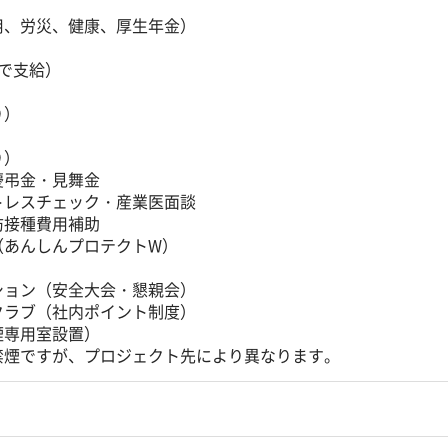
用、労災、健康、厚生年金）
で支給）
り）
）
り）
慶弔金・見舞金
トレスチェック・産業医面談
防接種費用補助
（あんしんプロテクトW）
ション（安全大会・懇親会）
クラブ（社内ポイント制度）
煙専用室設置）
禁煙ですが、プロジェクト先により異なります。