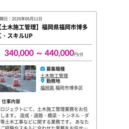
開日：2026年06月11日
公開日：202
【土木施工管理】福岡県福岡市博多
【土木施
区・スキルUP
区：改修
340,000 ～ 440,000
310
円/月
募集職種
土木施工管理
勤務地
福岡県
福岡市博多区
仕事内容
仕事内容
プロジェク
プロジェクトにて、土木施工管理業務をお任
せします。
せします。 造成・道路・橋梁・トンネル・ダ
ム等土木工
ム等土木工事などに関する業務です。 あなた
のご経験や
のご経験やスキルに合わせた業務をお任せし