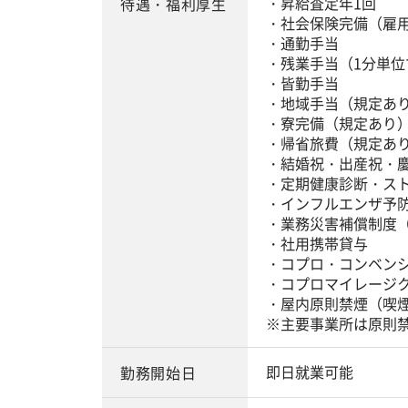
・昇給査定年1回
待遇・福利厚生
・社会保険完備（雇
・通勤手当
・残業手当（1分単位
・皆勤手当
・地域手当（規定あ
・寮完備（規定あり
・帰省旅費（規定あ
・結婚祝・出産祝・
・定期健康診断・ス
・インフルエンザ予
・業務災害補償制度
・社用携帯貸与
・コプロ・コンベン
・コプロマイレージ
・屋内原則禁煙（喫
※主要事業所は原則
即日就業可能
勤務開始日