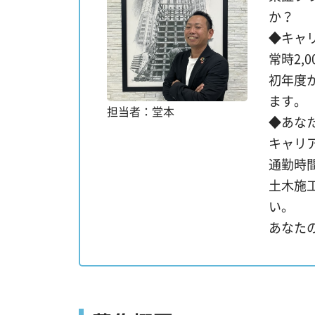
か？
◆キャ
常時2
初年度
ます。
担当者：堂本
◆あな
キャリ
通勤時
土木施
い。
あなた