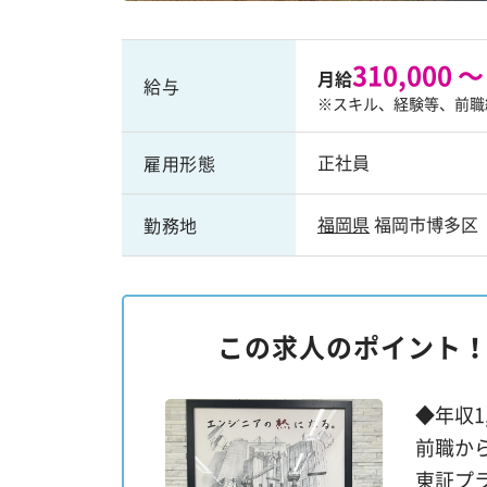
310,000 ～
月給
給与
※スキル、経験等、前職
正社員
雇用形態
福岡県
福岡市博多区
勤務地
この求人のポイント
◆年収1
前職か
東証プ