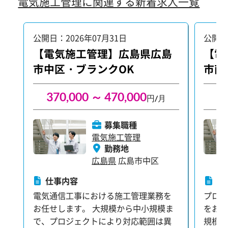
電気施工管理に関連する新着求人一覧
公開日：2026年07月31日
公開日
【電気施工管理】広島県広島
【電
市中区・ブランクOK
市南
件
370,000 ～ 470,000
3
円/月
募集職種
電気施工管理
勤務地
広島県
広島市中区
仕事内容
仕
電気通信工事における施工管理業務を
プロ
お任せします。 大規模から中小規模ま
をお任せしま
で、プロジェクトにより対応範囲は異
規模