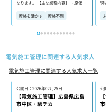
なります。 【主な業務内容】 ・原価・
現場に
工程・安全・品質などの現場管理全般
般（原
・見積書や積算資料の作成 ・協力業者
積・積
資格を活かす
資格不問
未経
との打ち合わせ・調整 ・施工関連書類
・書類作成など
ブランクOK
大型案件
の作成・提出対応 ※ご経験やスキルに
キル
応じて、最適なポジション・業務内容
【歓
をご用意します。 【施工管理技士など
ップも
の国家資格取得をサポート】 当社で
気工事
は、資格取得に向けた学習支援制度を
技士
電気施工管理に関連する人気求人
整えており、キャリアアップをしっか
りとバックアップします！
電気施工管理に関連する人気求人一覧
公開日：2026年02月25日
公開日
【電気施工管理】広島県広島
【電
市中区・駅チカ
市中