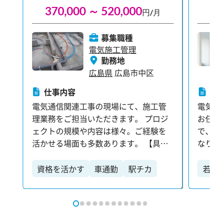
370,000 ～ 520,000
3
円/月
募集職種
電気施工管理
勤務地
広島県
広島市中区
仕事内容
仕
電気通信関連工事の現場にて、施工管
電気
理業務をご担当いただきます。 プロジ
お任せ
ェクトの規模や内容は様々。ご経験を
で、
活かせる場面も多数あります。 【具体
なります。 【主な業
的には…】 ・現場における工程・安
工程
全・品質・原価の管理 ・見積・積算な
・見積
資格を活かす
車通勤
駅チカ
若手
どのコスト関連業務 ・協力会社との打
との打
残業少なめ
ブランクOK
ブラ
ち合わせ・現場調整 ・各種提出書類の
の作成・提出
大手勤務
作成・対応 など ※スキルやご経験に
応じ
応じて、無理のない範囲から業務をお
をご用意しま