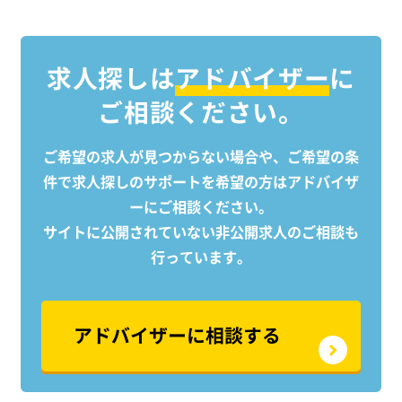
任せします。 将来的にはより大きなプ
の国家
ロジェクトの中核を担うポジションも
は、
目指せます。 【配属後も安心のサポー
整え
求人探しは
アドバイザー
に
ト体制】 配属後も専任の担当者が定期
りと
ご相談ください。
的に現場を訪問し、業務上のトラブル
や課題がないかを確認。 困りごとがあ
ればすぐに相談できる環境を整え、安
ご希望の求人が見つからない場合や、ご希望の条
心して業務に集中できるようフォロー
件で求人探しのサポートを
希望の方はアドバイザ
しています。
ーにご相談ください。
サイトに公開されていない非公開求人のご相談も
行っています。
アドバイザーに相談する