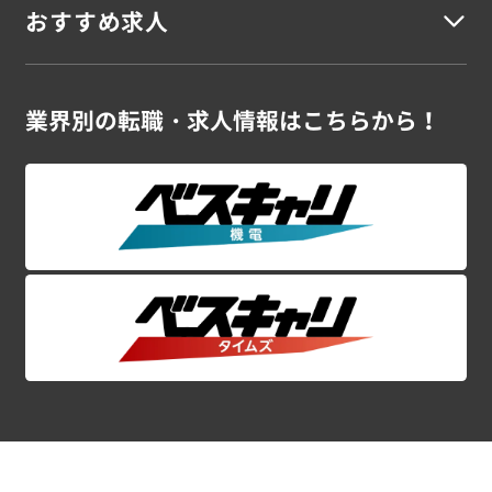
建築安全担当
建築事務
青森県
岩手県
宮城県
秋田県
山形県
福島県
おすすめ求人
未経験OK
若手活躍
資格を活かす
資格不問
スキルUP
シニア
女性活躍
高収入
車通勤
駅チカ
寮完備
残業なし
残業少なめ
残業多め
土日休み
UIターン
語学を活かす
外国籍活躍
海外勤務
土木
関東地方
ブランクOK
新卒案件
大型案件
大手勤務
大量募集
在宅勤務可
スーパーゼネコン・大手ゼネコンの案件特集！
業界別の
転職・求人情報はこちらから！
土木施工管理
土木設計・積算
土木施工図
土木CADオペレーター
茨城県
栃木県
群馬県
埼玉県
千葉県
東京都
神奈川県
プラントエンジニアの案件特集！
シニアのお仕事特集！
土木安全担当
土木事務
CADオペレーター 案件特集！
初めて大歓迎！未経験OKの案件特集！
甲信越地方
関東ｘ施工管理の高収入案件特集！
電気
新潟県
山梨県
長野県
電気施工管理
電気設計・積算
電気施工図
電気CADオペレーター
電気安全担当
電気事務
東海・北陸地方
空調衛生
富山県
石川県
福井県
岐阜県
静岡県
愛知県
三重県
空調衛生設備施工管理
空調衛生設備設計・積算
関西地方
空調衛生設備施工図
空調衛生設備CADオペレーター
空調衛生設備安全担当
空調衛生設備事務
滋賀県
京都府
大阪府
兵庫県
奈良県
和歌山県