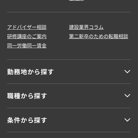
アドバイザー相談
建設業界コラム
研修講座のご案内
第二新卒のための転職相談
同一労働同一賃金
勤務地から探す
職種から探す
北海道地方
北海道
条件から探す
建築
東北地方
建築施工管理
建築設計・積算
建築施工図
建築CADオペレーター