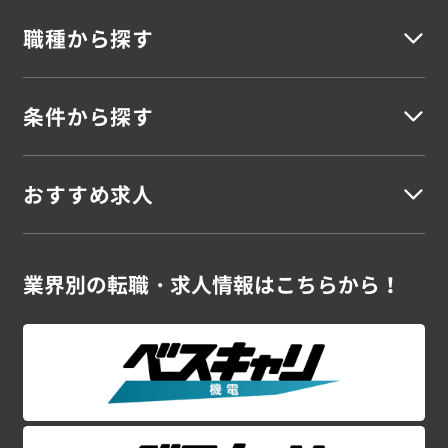
職種から探す
北海道地方
北海道
条件から探す
建築
東北地方
建築施工管理
建築設計・積算
建築施工図
建築CADオペレーター
建築安全担当
建築事務
青森県
岩手県
宮城県
秋田県
山形県
福島県
おすすめ求人
未経験OK
若手活躍
資格を活かす
資格不問
スキルUP
シニア
女性活躍
高収入
車通勤
駅チカ
寮完備
残業なし
残業少なめ
残業多め
土日休み
UIターン
語学を活かす
外国籍活躍
海外勤務
土木
関東地方
ブランクOK
新卒案件
大型案件
大手勤務
大量募集
在宅勤務可
スーパーゼネコン・大手ゼネコンの案件特集！
業界別の
転職・求人情報はこちらから！
土木施工管理
土木設計・積算
土木施工図
土木CADオペレーター
茨城県
栃木県
群馬県
埼玉県
千葉県
東京都
神奈川県
プラントエンジニアの案件特集！
シニアのお仕事特集！
土木安全担当
土木事務
CADオペレーター 案件特集！
初めて大歓迎！未経験OKの案件特集！
甲信越地方
関東ｘ施工管理の高収入案件特集！
電気
新潟県
山梨県
長野県
電気施工管理
電気設計・積算
電気施工図
電気CADオペレーター
電気安全担当
電気事務