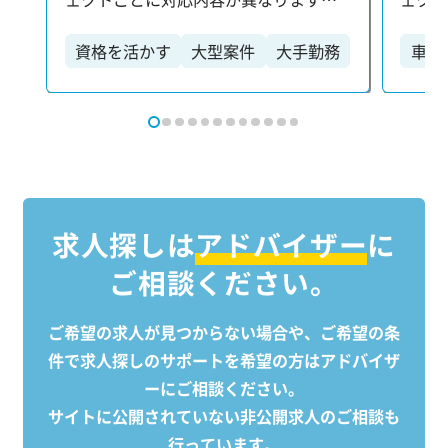
マン
【主な業務内容】 ・原価・工程・安
【主な
不安
全・品質の各種現場管理 ・施工写真の
全・品
資格を活かす
大型案件
大手勤務
車通
当が徹
撮影・管理 ・業者との打ち合わせ、資
撮影・
イベ
材の手配・発注 ・各種申請書・報告書
材の手
バラン
などの書類作成 【施工管理技士などの
などの書類作成
切に
国家資格取得をサポート】 当社では、
国家資
境です
資格取得に向けた学習支援制度を整え
資格
時間1
ており、キャリアアップをしっかりと
てお
10.95日 仕事とプライベート
バックアップします！
バッ
を大
求人探しは
アドバイザー
に
クト
ご相談ください。
こにあ
問。
も、意
ご希望の求人が見つからない場合や、ご希望の条
作業
件で求人探しのサポートを
希望の方はアドバイザ
も歓迎
ーにご相談ください。
験が
サイトに公開されていない非公開求人のご相談も
行っています。