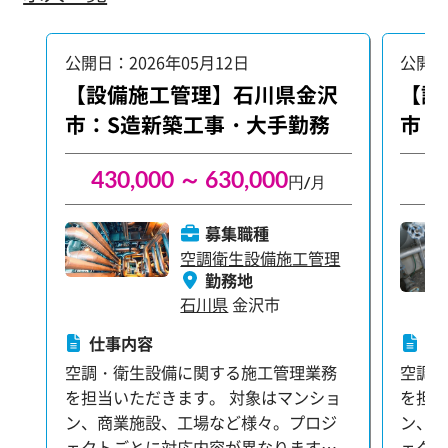
・スケ
打ち合
ど 入社後はまず先輩のアシスタント業
公開日：2026年05月12日
公開日
務から
【設備施工管理】石川県金沢
【設
を通
市：S造新築工事・大手勤務
市：
り学べ
ト全
るチャ
430,000 ～ 630,000
4
円/月
ッグ
魅力です。 【未経験
募集職種
サポー
空調衛生設備施工管理
て…」
勤務地
社は毎
石川県
金沢市
てお
仕事内容
仕
す。 
空調・衛生設備に関する施工管理業務
空調
修：
を担当いただきます。 対象はマンショ
を担当
礎知
ン、商業施設、工場など様々。プロジ
ン、
最先
ェクトごとに対応内容が異なります。
ェク