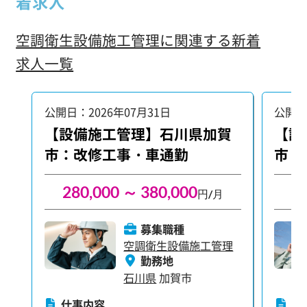
着求人
空調衛生設備施工管理に関連する新着
求人一覧
公開日：2026年07月31日
公開日
【設備施工管理】石川県加賀
【設
市：改修工事・車通勤
市：
280,000 ～ 380,000
円/月
募集職種
空調衛生設備施工管理
勤務地
石川県
加賀市
仕事内容
仕