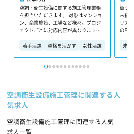
空調・衛生設備に関する施工管理業務
街づ
を担当いただきます。 対象はマンショ
未経
ン、商業施設、工場など様々。プロジ
リア！
ェクトごとに対応内容が異なります。
の高
【主な業務内容】 ・原価・工程・安
ません
全・品質の各種現場管理 ・施工写真の
トを
若手活躍
資格を活かす
女性活躍
未経
撮影・管理 ・業者との打ち合わせ、資
ていま
高収入
車通勤
残業少なめ
材の手配・発注 ・各種申請書・報告書
ャリ
土日休み
大型案件
などの書類作成 【施工管理技士などの
る環境
国家資格取得をサポート】 当社では、
入社1
資格取得に向けた学習支援制度を整え
580
ており、キャリアアップをしっかりと
10年
空調衛生設備施工管理に関連する人
バックアップします！
もいます。 【あな
気求人
務】 
ポート
の整理
空調衛生設備施工管理に関連する人気
影 ・
求人一覧