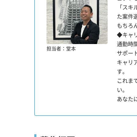
「スキ
た案件
もちろ
◆キャ
通勤時
担当者：堂本
サポー
キャリ
す。
これま
い。
あなた