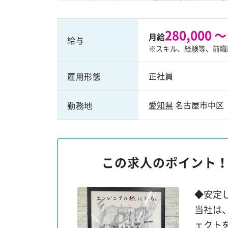
280,000 ～
月給
給与
※スキル、経験等、前職
正社員
雇用形態
愛知県
名古屋市中区
勤務地
この求人のポイント
◆安定
当社は
ェクト