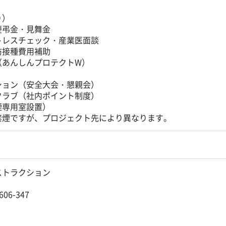
）
り）
慶弔金・見舞金
トレスチェック・産業医面談
防接種費用補助
（あんしんプロテクトW）
ション（安全大会・懇親会）
クラブ（社内ポイント制度）
煙専用室設置）
禁煙ですが、プロジェクト先により異なります。
ストラクション
06-347