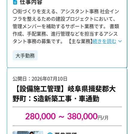
仕事内容
安心ください。 当社は毎年約2000名の未経験者を
〇街づくりを支える、アシスタント事務 社会イン
採用しており、育成体制には自信があります。 ほ
フラを整えるための建設プロジェクトにおいて、
ぼ100％WEBでのリモート研修：タブレット支給
管理メンバーを補助するサポート業務です。 書類
で、建設業界の基礎知識、業界用語、ビジネスマ
作成、手配業務、進行管理などを担当するアシス
ナー、最先端システムまで幅広く学べます。 マン
タント事務の募集です。 【主な業務】 ・書類の整
続きを読む
ツーマンのフォロー担当：仕事の不安やキャリア
理やファイリング ・建物の写真撮影 ・工事の進み
の希望など、専任の担当が徹底的にサポートしま
大手勤務
具合や作業品質のチェック ・スケジュール調整
す。 【プライベートも充実！理想のワークライフ
など 研修終了後、現場に配属となり先輩のアシス
バランス】 「仕事もプライベートも大切にした
タント業務から始めます。 様々なサポート業務を
い」という方にぴったりの環境です。 ・年間休日
公開日：2026年07月10日
行いながら、現場・仕事の流れに関する理解を深
125日 ・平均残業時間16.36時間 ・有給平均取得日
めましょう。 【充実の教育体制】 タブレット端末
【設備施工管理】岐阜県揖斐郡大
数10.95日 仕事とプライベートのバランスを大切に
支給でほぼ100％WEBでのリモート研修を受けら
しながら、一人前のプロジェクト管理者として成
野町：S造新築工事・車通勤
れます。 建設業界の基礎知識や業界用語、ビジネ
長できる場所がここにあります。 経験・学歴は一
スマナーから 業界最先端のシステムまで幅広く学
切不問。高卒の方も、大卒・第二新卒の方も、意
280,000 ～ 380,000
びます。 もちろん社会人経験が浅い方でも大丈
欲があれば大歓迎です。 職人や作業員経験、住宅
円/月
夫。 当グループは毎年約2000名の未経験者を採用
分野経験のみの方でも歓迎！ 施工管理や図面
しており 未経験の方を中心とした育成体制には自
（CAD）の経験がない方でも挑戦いただけます！