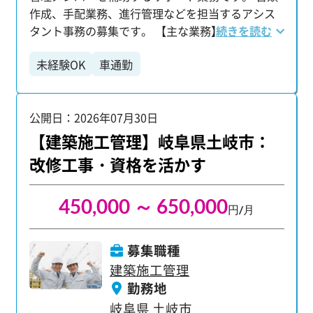
作成、手配業務、進行管理などを担当するアシス
ォロー体制：専任担当があなたのキャリアや日々
タント事務の募集です。 【主な業務】 ・書類の整
続きを読む
の業務の相談に乗ります。不安なことや将来の目
理やファイリング ・建物の写真撮影 ・工事の進み
標など、何でも話せる心強い存在です。 【仕事も
未経験OK
車通勤
具合や作業品質のチェック ・スケジュール調整
プライベートも充実できる環境】 無理なく長く働
など 研修終了後、現場に配属となり先輩のアシス
ける環境も魅力です。 ・年間休日125日 ・月平均
タント業務から始めます。 様々なサポート業務を
残業16.36時間 ・有給平均取得日数10.95日 仕事と
公開日：2026年07月30日
行いながら、現場・仕事の流れに関する理解を深
プライベートのバランスを大切にしながら、プロ
めましょう。 【充実の教育体制】 タブレット端末
【建築施工管理】岐阜県土岐市：
ジェクト管理者として大きく成長できる場所で
支給でほぼ100％WEBでのリモート研修を受けら
す。 経験・学歴は一切不問。高卒の方、大卒・第
改修工事・資格を活かす
れます。 建設業界の基礎知識や業界用語、ビジネ
二新卒の方も、意欲があればぜひご応募くださ
スマナーから 業界最先端のシステムまで幅広く学
い。 職人や作業員経験、住宅分野経験のみの方で
450,000 ～ 650,000
びます。 もちろん社会人経験が浅い方でも大丈
も歓迎！ 施工管理や図面（CAD）の経験がない方
円/月
夫。 当グループは毎年約2000名の未経験者を採用
でも挑戦いただけます！
しており 未経験の方を中心とした育成体制には自
募集職種
信があります。 安心して活躍頂けるようサポート
建築施工管理
します。 【フォロー体制】 マンツーマンでフォロ
勤務地
ー担当がつき仕事やキャリアのことをしっかりサ
岐阜県
土岐市
ポート。 不安なことや将来のキャリアの希望など