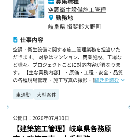
募集職種
信があります。 安心して活躍頂けるようサポート
空調衛生設備施工管理
します。 【フォロー体制】 マンツーマンでフォロ
勤務地
ー担当がつき 仕事やキャリアのことをしっかりサ
岐阜県
揖斐郡大野町
ポート。 不安なことや将来のキャリアの希望など
全力で耳を傾け、応え、フォローアップしていき
仕事内容
ます。 【充実したプライベートとキャリアアップ
空調・衛生設備に関する施工管理業務を担当いた
を両立！】 年間休日125日に加えて、平均残業時
だきます。 対象はマンション、商業施設、工場な
間16.36h、有給平均取得日数10.95日。 仕事とプ
ど様々。プロジェクトごとに対応内容が異なりま
ライベートのバランスを大切にしながら、 一人前
す。 【主な業務内容】 ・原価・工程・安全・品質
のプロジェクト管理者(施工管理)として成長できま
の各種現場管理 ・施工写真の撮影・管理 ・業者と
続きを読む
す。 求めている人材 経験不問/学歴不問/高卒OK/
の打ち合わせ、資材の手配・発注 ・各種申請書・
大卒・第二新卒OK 職人や作業員経験、住宅分野経
車通勤
大型案件
報告書などの書類作成 【施工管理技士などの国家
験のみの方でも歓迎！ 施工管理や図面（CAD）の
資格取得をサポート】 当社では、資格取得に向け
経験がない方でも挑戦いただけます！
た学習支援制度を整えており、キャリアアップを
公開日：2026年07月10日
しっかりとバックアップします！
【建築施工管理】岐阜県各務原