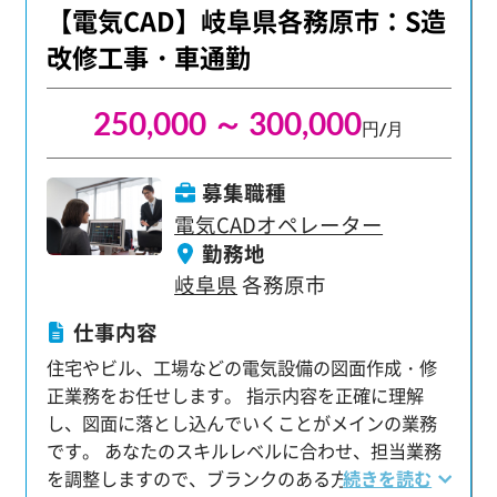
や報告書など、各種書類の作成 【配属後も安心の
【電気CAD】岐阜県各務原市：S造
数10.95日 仕事とプライベートのバランスを大切に
サポート体制】 配属後も専任の担当者が定期的に
しながら、一人前のプロジェクト管理者として成
改修工事・車通勤
現場を訪問し、業務上のトラブルや課題がないか
長できる場所がここにあります。 経験・学歴は一
を確認。 困りごとがあればすぐに相談できる環境
切不問。高卒の方も、大卒・第二新卒の方も、意
250,000 ～ 300,000
を整え、安心して業務に集中できるようフォロー
欲があれば大歓迎です。 職人や作業員経験、住宅
円/月
しています。
分野経験のみの方でも歓迎！ 施工管理や図面
（CAD）の経験がない方でも挑戦いただけます！
募集職種
電気CADオペレーター
勤務地
岐阜県
各務原市
仕事内容
住宅やビル、工場などの電気設備の図面作成・修
正業務をお任せします。 指示内容を正確に理解
し、図面に落とし込んでいくことがメインの業務
です。 あなたのスキルレベルに合わせ、担当業務
を調整しますので、ブランクのある方もご安心く
続きを読む