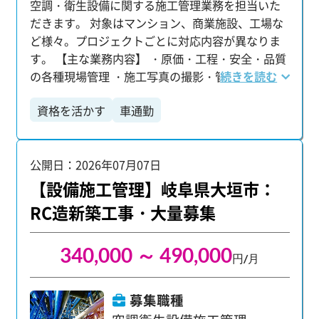
空調・衛生設備に関する施工管理業務を担当いた
だきます。 対象はマンション、商業施設、工場な
ど様々。プロジェクトごとに対応内容が異なりま
す。 【主な業務内容】 ・原価・工程・安全・品質
の各種現場管理 ・施工写真の撮影・管理 ・業者と
続きを読む
の打ち合わせ、資材の手配・発注 ・各種申請書・
資格を活かす
車通勤
報告書などの書類作成 【施工管理技士などの国家
資格取得をサポート】 当社では、資格取得に向け
た学習支援制度を整えており、キャリアアップを
公開日：2026年07月07日
しっかりとバックアップします！
【設備施工管理】岐阜県大垣市：
RC造新築工事・大量募集
340,000 ～ 490,000
円/月
募集職種