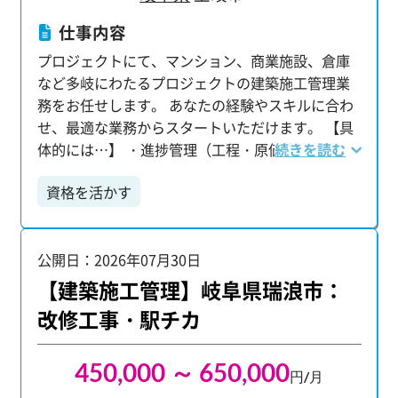
全力で耳を傾け、応え、フォローアップしていき
仕事内容
ます。 【充実したプライベートとキャリアアップ
プロジェクトにて、マンション、商業施設、倉庫
を両立！】 年間休日125日に加えて、平均残業時
など多岐にわたるプロジェクトの建築施工管理業
間16.36h、有給平均取得日数10.95日。 仕事とプ
務をお任せします。 あなたの経験やスキルに合わ
ライベートのバランスを大切にしながら、 一人前
せ、最適な業務からスタートいただけます。 【具
のプロジェクト管理者(施工管理)として成長できま
体的には…】 ・進捗管理（工程・原価・安全・品
続きを読む
す。 求めている人材 経験不問/学歴不問/高卒OK/
質） ・クライアントとの打合せ ・施工図面の作
大卒・第二新卒OK 職人や作業員経験、住宅分野経
資格を活かす
成・チェック・修正 ・人員・資材の手配 ・工程表
験のみの方でも歓迎！ 施工管理や図面（CAD）の
の作成 ・写真撮影および整理・管理 ・Word・
経験がない方でも挑戦いただけます！
Excelを用いた資料作成 【資格取得でキャリアアッ
公開日：2026年07月30日
プも！】 1級・2級建築施工管理技士や1級・2級建
築士などの資格をお持ちの方は、 給与アップも目
【建築施工管理】岐阜県瑞浪市：
指せるだけでなく、「建築トップエンジニア」へ
改修工事・駅チカ
の道も開かれます。
450,000 ～ 650,000
円/月