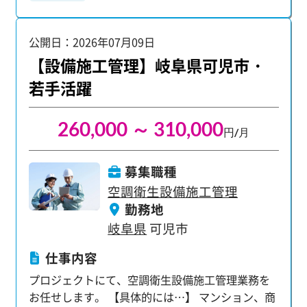
ント ・測量や出来形管理など、施工に伴う技術業
務全般 ・各施工業者との打ち合わせや調整業務 ・
公開日：2026年07月09日
施工中の写真撮影および整理・管理 ・施工計画書
や報告書など、各種書類の作成 【配属後も安心の
【設備施工管理】岐阜県可児市・
サポート体制】 配属後も専任の担当者が定期的に
若手活躍
現場を訪問し、業務上のトラブルや課題がないか
を確認。 困りごとがあればすぐに相談できる環境
260,000 ～ 310,000
を整え、安心して業務に集中できるようフォロー
円/月
しています。
募集職種
空調衛生設備施工管理
勤務地
岐阜県
可児市
仕事内容
プロジェクトにて、空調衛生設備施工管理業務を
お任せします。 【具体的には…】 マンション、商