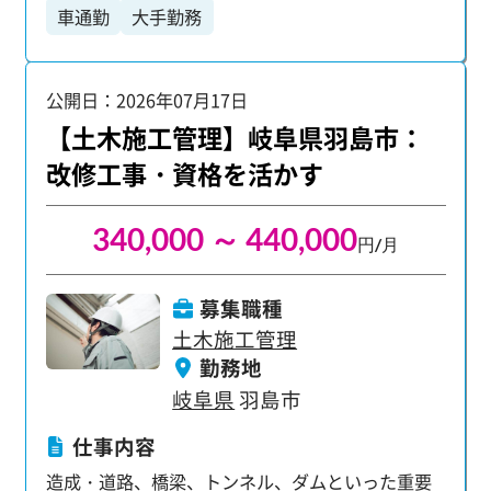
車通勤
大手勤務
実現できる環境です。 実際に、未経験入社から入
社1年目で年収460万円、3年目で年収580万円、5
年目で年収650万円、そして10年目には年収820万
公開日：2026年07月17日
円を達成した社員もいます。 【あなたにお任せす
る業務】 プロジェクトの管理メンバーをサポート
【土木施工管理】岐阜県羽島市：
する、幅広い業務です。 ・書類の整理やファイリ
改修工事・資格を活かす
ング ・建物の写真撮影 ・工事の進捗や作業品質の
チェック ・スケジュール調整 ・図面チェック ・打
340,000 ～ 440,000
ち合わせ ・工事全体の計画・調整 など 入社後はま
円/月
ず先輩のアシスタント業務からスタート。 様々な
サポート業務を通して、現場や仕事の流れをじっ
募集職種
くり学べます。 将来的には、プロジェクト全体の
土木施工管理
進行管理を担うプロを目指せるチャンスです。 大
勤務地
手・優良企業のビッグプロジェクトに多数携われ
岐阜県
羽島市
るのも魅力です。 【未経験者も安心！充実のサポ
ート体制】 「建設業界は初めて…」という方もご
仕事内容
安心ください。 当社は毎年約2000名の未経験者を
造成・道路、橋梁、トンネル、ダムといった重要
採用しており、育成体制には自信があります。 ほ