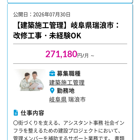
います。あなたの頑張りが正当に評価される環境
残業16.36時間 ・有給平均取得日数10.95日 仕事と
公開日：2026年07月30日
です。 【主な業務内容】 管理メンバーのサポート
プライベートのバランスを大切にしながら、プロ
として、多岐にわたる業務に携わっていただきま
【建築施工管理】岐阜県瑞浪市：
ジェクト管理者として大きく成長できる場所で
す。 ・書類の整理・ファイリング ・建物の写真撮
す。 経験・学歴は一切不問。高卒の方、大卒・第
改修工事・未経験OK
影、工事の進捗・品質チェック ・スケジュール調
二新卒の方も、意欲があればぜひご応募くださ
整 ・図面チェック、打ち合わせ ・工事全体の計
い。 職人や作業員経験、住宅分野経験のみの方で
271,180
画・調整 など 最初は先輩のアシスタント業務から
も歓迎！ 施工管理や図面（CAD）の経験がない方
円/月 ～
スタートし、現場や仕事の流れをじっくり習得。
でも挑戦いただけます！
将来的には、プロジェクトの進行管理を任される
募集職種
プロへと成長できます。 大手・優良企業のビッグ
建築施工管理
プロジェクトに携わるチャンスも豊富です。 【成
勤務地
長を支える、万全の教育・フォロー体制】 未経験
岐阜県
瑞浪市
の方でも安心して飛び込める、充実したサポート
体制が当社の強みです。 ・充実の教育制度：タブ
仕事内容
レット支給によるほぼ100％WEBリモート研修
〇街づくりを支える、アシスタント事務 社会イン
で、建設業界の基礎から最先端システムまで幅広
フラを整えるための建設プロジェクトにおいて、
く学べます。毎年約2000名の未経験者採用実績
管理メンバーを補助するサポート業務です。 書類
が、育成ノウハウの証です。 ・マンツーマンのフ