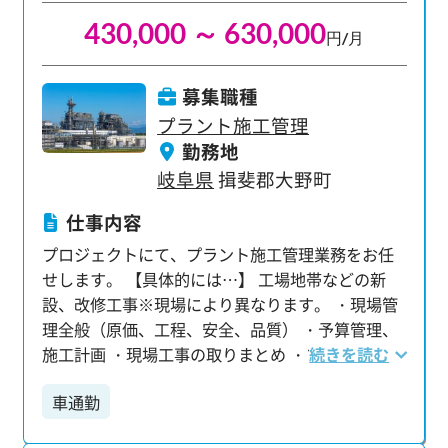
430,000 ～ 630,000
円/月
募集職種
プラント施工管理
勤務地
岐阜県
揖斐郡大野町
仕事内容
プロジェクトにて、プラント施工管理業務をお任
せします。 【具体的には…】 工場地帯などの新
設、改修工事※現場により異なります。 ・現場管
理全般（原価、工程、安全、品質） ・予算管理、
施工計画 ・現場工事の取りまとめ ・プラント設計
続きを読む
（CAD) ・書類作成など 化学プラント、発電プラン
車通勤
ト、水処理プラント、廃棄物処理プラント、LNG
プラントなど ★あなたのご経験やスキルに合わせ