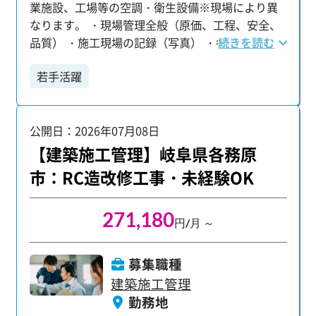
業施設、工場等の空調・衛生設備※現場により異
なります。 ・現場管理全般（原価、工程、安全、
品質） ・施工現場の記録（写真） ・各施工業者と
続きを読む
の打ち合わせ、資材発注 ・書類作成など あなたの
若手活躍
ご経験やスキルに合わせた業務をお任せします。
【歓迎する資格】資格取得者は給料アップも狙え
ます！ ・1級、2級管工事施工管理技士
公開日：2026年07月08日
【建築施工管理】岐阜県各務原
市：RC造改修工事・未経験OK
271,180
円/月 ～
募集職種
建築施工管理
勤務地