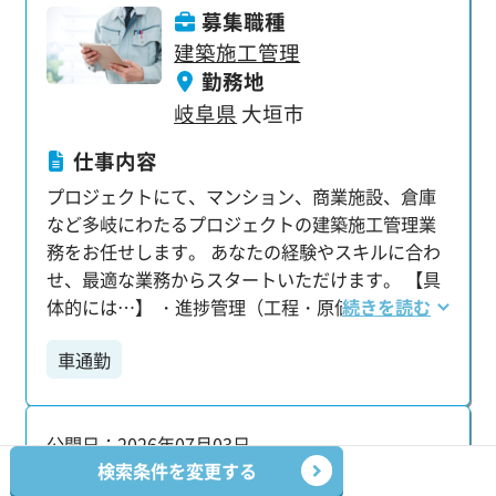
募集職種
建築施工管理
勤務地
岐阜県
大垣市
仕事内容
プロジェクトにて、マンション、商業施設、倉庫
など多岐にわたるプロジェクトの建築施工管理業
務をお任せします。 あなたの経験やスキルに合わ
せ、最適な業務からスタートいただけます。 【具
体的には…】 ・進捗管理（工程・原価・安全・品
続きを読む
質） ・クライアントとの打合せ ・施工図面の作
車通勤
成・チェック・修正 ・人員・資材の手配 ・工程表
の作成 ・写真撮影および整理・管理 ・Word・
Excelを用いた資料作成 【資格取得でキャリアアッ
公開日：2026年07月03日
プも！】 1級・2級建築施工管理技士や1級・2級建
検索条件を変更する
築士などの資格をお持ちの方は、 給与アップも目
【電気施工管理】岐阜県関市：新