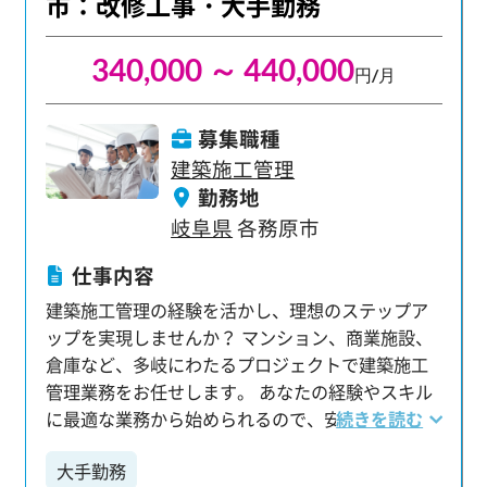
市：改修工事・大手勤務
340,000 ～ 440,000
円/月
募集職種
建築施工管理
勤務地
岐阜県
各務原市
仕事内容
建築施工管理の経験を活かし、理想のステップア
ップを実現しませんか？ マンション、商業施設、
倉庫など、多岐にわたるプロジェクトで建築施工
管理業務をお任せします。 あなたの経験やスキル
に最適な業務から始められるので、安心して活躍
続きを読む
いただけます。 【主な業務内容】 ・工程・安全・
大手勤務
品質・原価の各種管理を含む現場全体のマネジメ