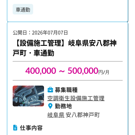
ださい。 【具体的な業務内容】 ・図面の修正、チ
車通勤
ェック ・トレース作業 ・関連書類の作成 主要な
CADソフトとしてAutoCAD、Jw_cad、T-fas、そ
してBIMソフトではRebro、Archicadなどを使用し
公開日：2026年07月07日
ます。 あなたの得意なソフトを活かしながら、さ
らにスキルを磨ける環境です。
【設備施工管理】岐阜県安八郡神
戸町・車通勤
400,000 ～ 500,000
円/月
募集職種
空調衛生設備施工管理
勤務地
岐阜県
安八郡神戸町
仕事内容