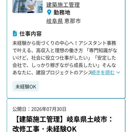
建築施工管理
勤務地
岐阜県
恵那市
仕事内容
未経験から街づくりの中心へ！アシスタント事務
で叶える、高収入と理想の働き方 「専門知識がな
いけど、社会に役立つ仕事がしたい」「安定した
会社で、しっかり稼ぎながら成長したい」そんな
あなたに、建設プロジェクトのアシスタント事務
続きを読む
という選択肢があります。 当グループでは、未経
未経験OK
験から入社1年目で年収460万円、10年目には年収
820万円といった、高い年収を実現した先輩が多数
います。あなたの頑張りが正当に評価される環境
公開日：2026年07月30日
です。 【主な業務内容】 管理メンバーのサポート
として、多岐にわたる業務に携わっていただきま
【建築施工管理】岐阜県土岐市：
す。 ・書類の整理・ファイリング ・建物の写真撮
改修工事・未経験OK
影、工事の進捗・品質チェック ・スケジュール調