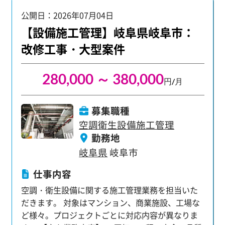
た業務をお任せします。 【歓迎する資格】資格取
公開日：2026年07月04日
得者は給料アップも狙えます！ ・1級、2級管工事
施工管理技士 ・1級、2級電気工事施工管理技士
【設備施工管理】岐阜県岐阜市：
改修工事・大型案件
280,000 ～ 380,000
円/月
募集職種
空調衛生設備施工管理
勤務地
岐阜県
岐阜市
仕事内容
空調・衛生設備に関する施工管理業務を担当いた
だきます。 対象はマンション、商業施設、工場な
ど様々。プロジェクトごとに対応内容が異なりま