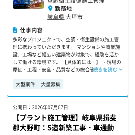
空調衛生設備施工管理
勤務地
岐阜県
大垣市
仕事内容
多彩なプロジェクトで、空調・衛生設備の施工管
理に携わっていただきます。 マンションや商業施
設、工場など幅広い建築物が対象で、経験を活か
して働ける環境です。 【具体的には…】 ・現場の
原価・工程・安全・品質などの総合管理 ・現場写
続きを読む
真の撮影・記録管理 ・協力業者との打ち合わせ
大型案件
大量募集
や、資材の発注・調整 ・関連書類の作成、各種手
続き対応 など 【配属後も安心のサポート体制】
配属後も専任の担当者が定期的に現場を訪問し、
公開日：2026年07月07日
業務上のトラブルや課題がないかを確認。 困りご
とがあればすぐに相談できる環境を整え、安心し
【プラント施工管理】岐阜県揖斐
て業務に集中できるようフォローしています。
郡大野町：S造新築工事・車通勤