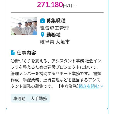
271,180
円/月 ～
募集職種
電気施工管理
勤務地
岐阜県
大垣市
仕事内容
〇街づくりを支える、アシスタント事務 社会イン
フラを整えるための建設プロジェクトにおいて、
管理メンバーを補助するサポート業務です。 書類
作成、手配業務、進行管理などを担当するアシス
タント事務の募集です。 【主な業務】 ・書類の整
続きを読む
理やファイリング ・建物の写真撮影 ・工事の進み
車通勤
大手勤務
具合や作業品質のチェック ・スケジュール調整
など 研修終了後、現場に配属となり先輩のアシス
タント業務から始めます。 様々なサポート業務を