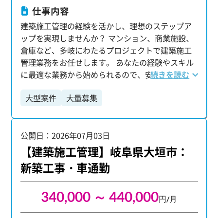
仕事内容
建築施工管理の経験を活かし、理想のステップア
ップを実現しませんか？ マンション、商業施設、
倉庫など、多岐にわたるプロジェクトで建築施工
管理業務をお任せします。 あなたの経験やスキル
に最適な業務から始められるので、安心して活躍
続きを読む
いただけます。 【主な業務内容】 ・工程・安全・
大型案件
大量募集
品質・原価の各種管理を含む現場全体のマネジメ
ント ・測量や出来形管理など、施工に伴う技術業
務全般 ・各施工業者との打ち合わせや調整業務 ・
公開日：2026年07月03日
施工中の写真撮影および整理・管理 ・施工計画書
や報告書など、各種書類の作成 【配属後も安心の
【建築施工管理】岐阜県大垣市：
サポート体制】 配属後も専任の担当者が定期的に
新築工事・車通勤
現場を訪問し、業務上のトラブルや課題がないか
を確認。 困りごとがあればすぐに相談できる環境
340,000 ～ 440,000
を整え、安心して業務に集中できるようフォロー
円/月
しています。