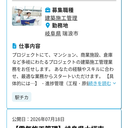
募集職種
建築施工管理
勤務地
岐阜県
瑞浪市
仕事内容
プロジェクトにて、マンション、商業施設、倉庫
など多岐にわたるプロジェクトの建築施工管理業
務をお任せします。 あなたの経験やスキルに合わ
せ、最適な業務からスタートいただけます。 【具
体的には…】 ・進捗管理（工程・原価・安全・品
続きを読む
質） ・クライアントとの打合せ ・施工図面の作
駅チカ
成・チェック・修正 ・人員・資材の手配 ・工程表
の作成 ・写真撮影および整理・管理 ・Word・
Excelを用いた資料作成 【資格取得でキャリアアッ
公開日：2026年07月18日
プも！】 1級・2級建築施工管理技士や1級・2級建
築士などの資格をお持ちの方は、 給与アップも目