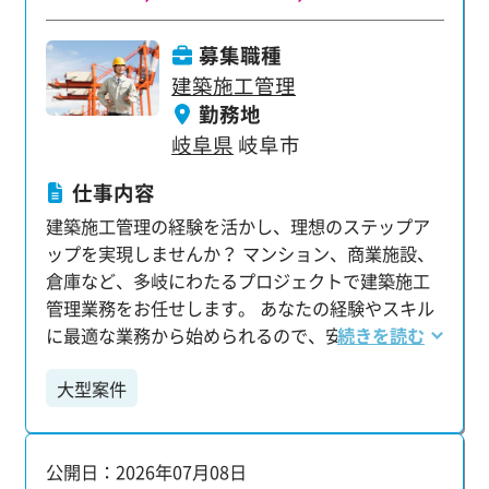
ず先輩のアシスタント業務からスタート。 様々な
サポート業務を通して、現場や仕事の流れをじっ
募集職種
くり学べます。 将来的には、プロジェクト全体の
建築施工管理
進行管理を担うプロを目指せるチャンスです。 大
勤務地
手・優良企業のビッグプロジェクトに多数携われ
岐阜県
岐阜市
るのも魅力です。 【未経験者も安心！充実のサポ
ート体制】 「建設業界は初めて…」という方もご
仕事内容
安心ください。 当社は毎年約2000名の未経験者を
建築施工管理の経験を活かし、理想のステップア
採用しており、育成体制には自信があります。 ほ
ップを実現しませんか？ マンション、商業施設、
ぼ100％WEBでのリモート研修：タブレット支給
倉庫など、多岐にわたるプロジェクトで建築施工
で、建設業界の基礎知識、業界用語、ビジネスマ
管理業務をお任せします。 あなたの経験やスキル
ナー、最先端システムまで幅広く学べます。 マン
に最適な業務から始められるので、安心して活躍
続きを読む
ツーマンのフォロー担当：仕事の不安やキャリア
いただけます。 【主な業務内容】 ・工程・安全・
の希望など、専任の担当が徹底的にサポートしま
大型案件
品質・原価の各種管理を含む現場全体のマネジメ
す。 【プライベートも充実！理想のワークライフ
ント ・測量や出来形管理など、施工に伴う技術業
バランス】 「仕事もプライベートも大切にした
務全般 ・各施工業者との打ち合わせや調整業務 ・
い」という方にぴったりの環境です。 ・年間休日
公開日：2026年07月08日
施工中の写真撮影および整理・管理 ・施工計画書
125日 ・平均残業時間16.36時間 ・有給平均取得日