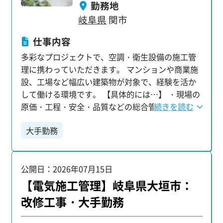
勤務地
岐阜県
関市
仕事内容
多彩なプロジェクトで、空調・衛生設備の施工管
理に携わっていただきます。 マンションや商業施
設、工場など幅広い建築物が対象で、経験を活か
して働ける環境です。 【具体的には…】 ・現場の
原価・工程・安全・品質などの総合管理 ・現場写
続きを読む
真の撮影・記録管理 ・協力業者との打ち合わせ
大手勤務
や、資材の発注・調整 ・関連書類の作成、各種手
続き対応 など 【配属後も安心のサポート体制】
配属後も専任の担当者が定期的に現場を訪問し、
公開日：2026年07月15日
業務上のトラブルや課題がないかを確認。 困りご
とがあればすぐに相談できる環境を整え、安心し
【電気施工管理】岐阜県大垣市：
て業務に集中できるようフォローしています。
改修工事・大手勤務