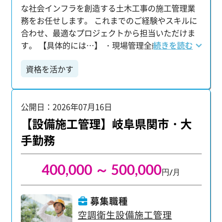
な社会インフラを創造する土木工事の施工管理業
ぼ100％WEBでのリモート研修：タブレット支給
務をお任せします。 これまでのご経験やスキルに
で、建設業界の基礎知識、業界用語、ビジネスマ
合わせ、最適なプロジェクトから担当いただけま
ナー、最先端システムまで幅広く学べます。 マン
す。 【具体的には…】 ・現場管理全般（原価、工
続きを読む
ツーマンのフォロー担当：仕事の不安やキャリア
程、安全、品質） ・見積・積算業務 ・各施工業者
の希望など、専任の担当が徹底的にサポートしま
資格を活かす
との調整・打ち合わせ ・各種書類作成 【施工管理
す。 【プライベートも充実！理想のワークライフ
技士などの国家資格取得をサポート】 当社では、
バランス】 「仕事もプライベートも大切にした
資格取得に向けた学習支援制度を整えており、キ
い」という方にぴったりの環境です。 ・年間休日
公開日：2026年07月16日
ャリアアップをしっかりとバックアップします！
125日 ・平均残業時間16.36時間 ・有給平均取得日
【設備施工管理】岐阜県関市・大
数10.95日 仕事とプライベートのバランスを大切に
しながら、一人前のプロジェクト管理者として成
手勤務
長できる場所がここにあります。 経験・学歴は一
切不問。高卒の方も、大卒・第二新卒の方も、意
400,000 ～ 500,000
欲があれば大歓迎です。 職人や作業員経験、住宅
円/月
分野経験のみの方でも歓迎！ 施工管理や図面
（CAD）の経験がない方でも挑戦いただけます！
募集職種
空調衛生設備施工管理