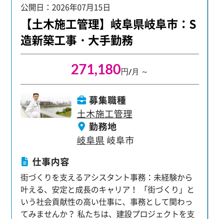
公開日：2026年07月15日
行いながら、現場・仕事の流れに関する理解を深
めましょう。 【充実の教育体制】 タブレット端末
【土木施工管理】岐阜県岐阜市：S
支給でほぼ100％WEBでのリモート研修を受けら
造新築工事・大手勤務
れます。 建設業界の基礎知識や業界用語、ビジネ
スマナーから 業界最先端のシステムまで幅広く学
271,180
びます。 もちろん社会人経験が浅い方でも大丈
円/月 ～
夫。 当グループは毎年約2000名の未経験者を採用
しており 未経験の方を中心とした育成体制には自
募集職種
信があります。 安心して活躍頂けるようサポート
土木施工管理
します。 【フォロー体制】 マンツーマンでフォロ
勤務地
ー担当がつき 仕事やキャリアのことをしっかりサ
岐阜県
岐阜市
ポート。 不安なことや将来のキャリアの希望など
全力で耳を傾け、応え、フォローアップしていき
仕事内容
ます。 【充実したプライベートとキャリアアップ
街づくりを支えるアシスタント事務：未経験から
を両立！】 年間休日125日に加えて、平均残業時
叶える、安定と成長のキャリア！ 「街づくり」と
間16.36h、有給平均取得日数10.95日。 仕事とプ
いう社会貢献性の高い仕事に、事務として関わっ
ライベートのバランスを大切にしながら、 一人前
てみませんか？ 私たちは、建設プロジェクトを支
のプロジェクト管理者(施工管理)として成長できま