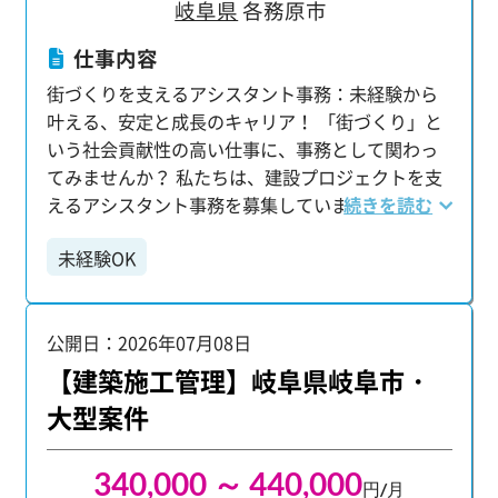
岐阜県
各務原市
仕事内容
街づくりを支えるアシスタント事務：未経験から
叶える、安定と成長のキャリア！ 「街づくり」と
いう社会貢献性の高い仕事に、事務として関わっ
てみませんか？ 私たちは、建設プロジェクトを支
えるアシスタント事務を募集しています。 未経験
続きを読む
からでも、着実にキャリアアップと収入アップを
未経験OK
実現できる環境です。 実際に、未経験入社から入
社1年目で年収460万円、3年目で年収580万円、5
年目で年収650万円、そして10年目には年収820万
公開日：2026年07月08日
円を達成した社員もいます。 【あなたにお任せす
る業務】 プロジェクトの管理メンバーをサポート
【建築施工管理】岐阜県岐阜市・
する、幅広い業務です。 ・書類の整理やファイリ
大型案件
ング ・建物の写真撮影 ・工事の進捗や作業品質の
チェック ・スケジュール調整 ・図面チェック ・打
340,000 ～ 440,000
ち合わせ ・工事全体の計画・調整 など 入社後はま
円/月