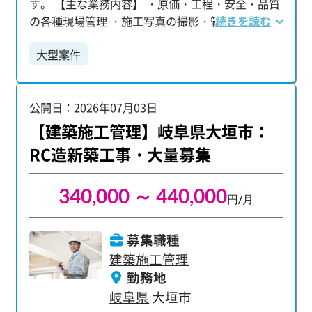
す。 【主な業務内容】 ・原価・工程・安全・品質
の各種現場管理 ・施工写真の撮影・管理 ・業者と
続きを読む
の打ち合わせ、資材の手配・発注 ・各種申請書・
大型案件
報告書などの書類作成 【施工管理技士などの国家
資格取得をサポート】 当社では、資格取得に向け
た学習支援制度を整えており、キャリアアップを
公開日：2026年07月03日
しっかりとバックアップします！
【建築施工管理】岐阜県大垣市：
RC造新築工事・大量募集
340,000 ～ 440,000
円/月
募集職種
建築施工管理
勤務地
岐阜県
大垣市