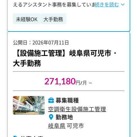
えるアシスタント事務を募集しています。 未経験
続きを読む
す。 求めている人材 経験不問/学歴不問/高卒OK/
からでも、着実にキャリアアップと収入アップを
大卒・第二新卒OK 職人や作業員経験、住宅分野経
未経験OK
大手勤務
実現できる環境です。 実際に、未経験入社から入
験のみの方でも歓迎！ 施工管理や図面（CAD）の
社1年目で年収460万円、3年目で年収580万円、5
経験がない方でも挑戦いただけます！
年目で年収650万円、そして10年目には年収820万
公開日：2026年07月11日
円を達成した社員もいます。 【あなたにお任せす
る業務】 プロジェクトの管理メンバーをサポート
【設備施工管理】岐阜県可児市・
する、幅広い業務です。 ・書類の整理やファイリ
大手勤務
ング ・建物の写真撮影 ・工事の進捗や作業品質の
チェック ・スケジュール調整 ・図面チェック ・打
271,180
ち合わせ ・工事全体の計画・調整 など 入社後はま
円/月 ～
ず先輩のアシスタント業務からスタート。 様々な
サポート業務を通して、現場や仕事の流れをじっ
募集職種
くり学べます。 将来的には、プロジェクト全体の
空調衛生設備施工管理
進行管理を担うプロを目指せるチャンスです。 大
勤務地
手・優良企業のビッグプロジェクトに多数携われ
岐阜県
可児市
るのも魅力です。 【未経験者も安心！充実のサポ
ート体制】 「建設業界は初めて…」という方もご