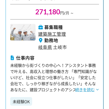
整 ・図面チェック、打ち合わせ ・工事全体の計
271,180
画・調整 など 最初は先輩のアシスタント業務から
円/月 ～
スタートし、現場や仕事の流れをじっくり習得。
将来的には、プロジェクトの進行管理を任される
募集職種
プロへと成長できます。 大手・優良企業のビッグ
建築施工管理
プロジェクトに携わるチャンスも豊富です。 【成
勤務地
長を支える、万全の教育・フォロー体制】 未経験
岐阜県
土岐市
の方でも安心して飛び込める、充実したサポート
体制が当社の強みです。 ・充実の教育制度：タブ
仕事内容
レット支給によるほぼ100％WEBリモート研修
未経験から街づくりの中心へ！アシスタント事務
で、建設業界の基礎から最先端システムまで幅広
で叶える、高収入と理想の働き方 「専門知識がな
く学べます。毎年約2000名の未経験者採用実績
いけど、社会に役立つ仕事がしたい」「安定した
が、育成ノウハウの証です。 ・マンツーマンのフ
会社で、しっかり稼ぎながら成長したい」そんな
ォロー体制：専任担当があなたのキャリアや日々
あなたに、建設プロジェクトのアシスタント事務
続きを読む
の業務の相談に乗ります。不安なことや将来の目
という選択肢があります。 当グループでは、未経
標など、何でも話せる心強い存在です。 【仕事も
未経験OK
験から入社1年目で年収460万円、10年目には年収
プライベートも充実できる環境】 無理なく長く働
820万円といった、高い年収を実現した先輩が多数
ける環境も魅力です。 ・年間休日125日 ・月平均