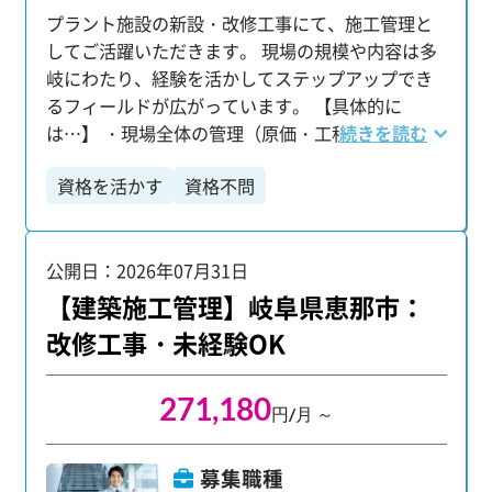
プラント施設の新設・改修工事にて、施工管理と
してご活躍いただきます。 現場の規模や内容は多
岐にわたり、経験を活かしてステップアップでき
るフィールドが広がっています。 【具体的に
は…】 ・現場全体の管理（原価・工程・品質・安
続きを読む
全） ・施工計画の策定や予算の調整 ・関係各所と
資格を活かす
資格不問
の連携・現場統括 ・プラント設計に関わるCAD図
面の作成 ・報告書や申請書などの書類業務全般 ★
火力・化学・発電・水処理・LNG・廃棄物処理な
公開日：2026年07月31日
ど、多様な分野のプロジェクトに関われるチャン
スがあります。 ご経験に応じたポジションで、無
【建築施工管理】岐阜県恵那市：
理なくスキルを発揮できます。 【配属後も安心の
改修工事・未経験OK
サポート体制】 配属後も専任の担当者が定期的に
現場を訪問し、業務上のトラブルや課題がないか
271,180
を確認。 困りごとがあればすぐに相談できる環境
円/月 ～
を整え、安心して業務に集中できるようフォロー
しています。
募集職種